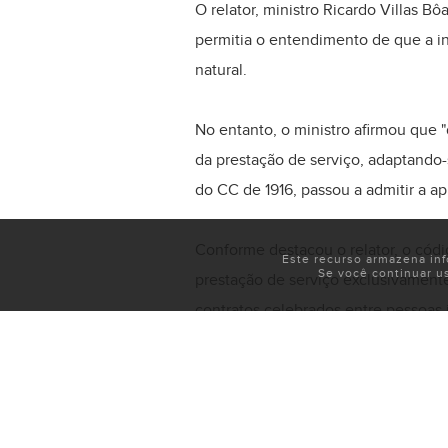
O relator, ministro Ricardo Villas B
permitia o entendimento de que a i
natural.
No entanto, o ministro afirmou que 
da prestação de serviço, adaptando-
do CC de 1916, passou a admitir a ap
Conforme destacou o relator, o códi
Este recurso armazena in
Se você continuar u
prestação de serviço exclusivamente
contratos celebrados entre pessoas j
Indenização protege a legítima expe
O ministro ressaltou que, atualment