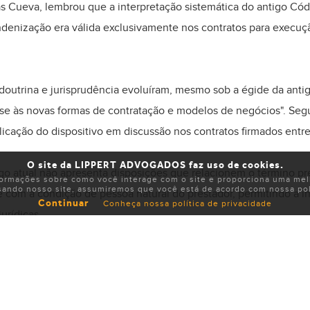
ôas Cueva, lembrou que a interpretação sistemática do antigo Códi
ndenização era válida exclusivamente nos contratos para execuç
"doutrina e jurisprudência evoluíram, mesmo sob a égide da antig
se às novas formas de contratação e modelos de negócios". Segu
licação do dispositivo em discussão nos contratos firmados entre
O site da LIPPERT ADVOGADOS faz uso de cookies.
go atual não apresenta disposições que relacionem o término p
formações sobre como você interage com o site e proporciona uma melh
sando nosso site, assumiremos que você está de acordo com nossa polí
 com a condição de pessoa natural do prestador, permitindo a i
Continuar
Conheça nossa política de privacidade
urídicas.
ctativa dos contratantes
e, não há diferenciação quanto à natureza jurídica do contrato d