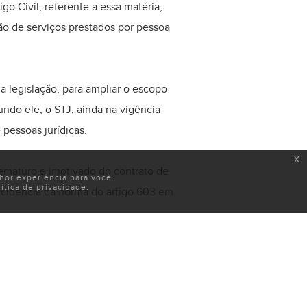
go Civil, referente a essa matéria,
ão de serviços prestados por pessoa
a legislação, para ampliar o escopo
ndo ele, o STJ, ainda na vigência
 pessoas jurídicas.
x
rematuro e imotivado do contrato de
or experiência para você.
tica de privacidade.
ncidência da norma do artigo 603 em
e prestação de serviços, de modo