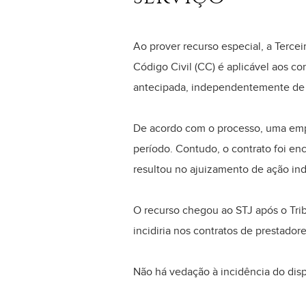
​Ao prover recurso especial, a Terce
Código Civil (CC) é aplicável aos co
antecipada, independentemente de e
De acordo com o processo, uma empr
período. Contudo, o contrato foi en
resultou no ajuizamento de ação in
O recurso chegou ao STJ após o Tribu
incidiria nos contratos de prestado
Não há vedação à incidência do dispo