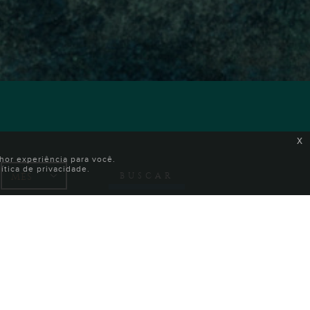
x
or experiência para você.
tica de privacidade.
BUSCAR