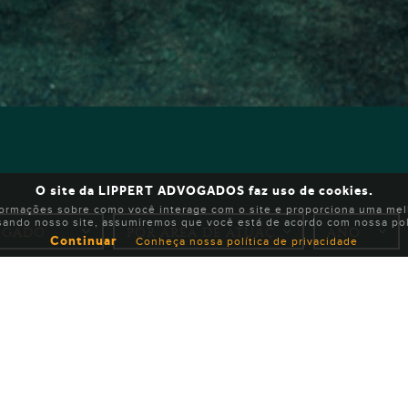
O site da LIPPERT ADVOGADOS faz uso de cookies.
formações sobre como você interage com o site e proporciona uma melh
sando nosso site, assumiremos que você está de acordo com nossa polí
Continuar
Conheça nossa política de privacidade