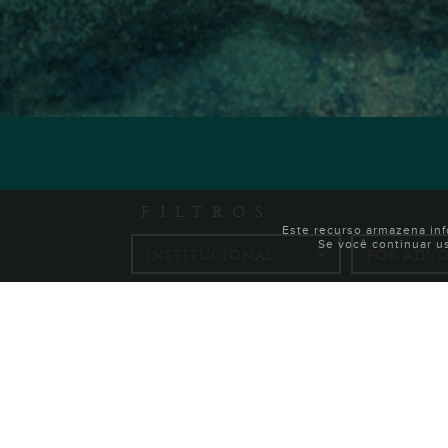
FILTROS
Este recurso armazena in
Se você continuar u