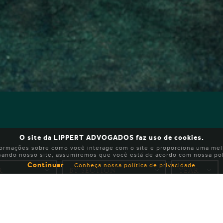
O site da LIPPERT ADVOGADOS faz uso de cookies.
formações sobre como você interage com o site e proporciona uma melh
sando nosso site, assumiremos que você está de acordo com nossa polí
Continuar
Conheça nossa política de privacidade