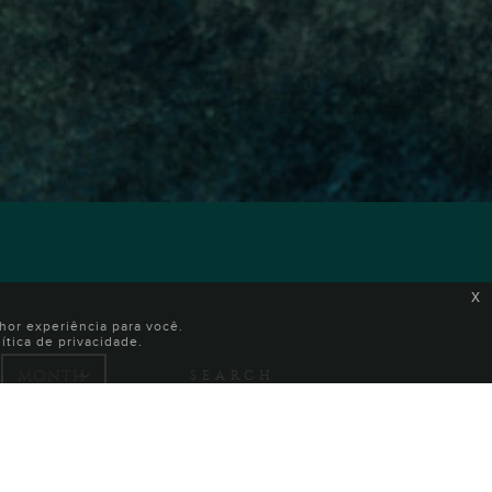
x
or experiência para você.
tica de privacidade.
SEARCH