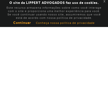
x
O site da LIPPERT ADVOGADOS faz uso de cookies.
Este recurso armazena informações sobre como você interage
com o site e proporciona uma melhor experiência para você.
Se você continuar usando nosso site, assumiremos que você
está de acordo com nossa política de privacidade.
Continuar
Conheça nossa política de privacidade
INSTITUCIONAL
EXPERTISE
EQUIPE
NOTÍCIAS
CARREIRA
CONTATO