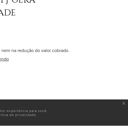
ADE
, nem na redução do valor cobrado.
lendo
x
or experiência para você.
tica de privacidade.