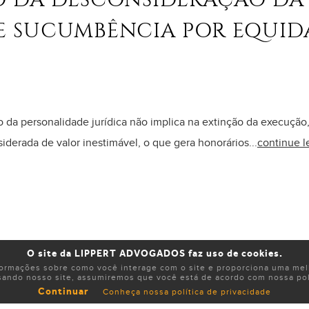
E SUCUMBÊNCIA POR EQUID
 da personalidade jurídica não implica na extinção da execução
iderada de valor inestimável, o que gera honorários...
continue 
O site da LIPPERT ADVOGADOS faz uso de cookies.
formações sobre como você interage com o site e proporciona uma melh
sando nosso site, assumiremos que você está de acordo com nossa polí
Continuar
Conheça nossa política de privacidade