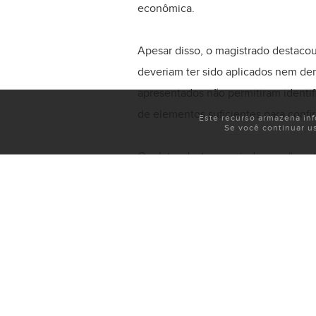
econômica.
Apesar disso, o magistrado destaco
deveriam ter sido aplicados nem de
apresentados não permitiram identifi
de elementos suficientes para confir
Este recurso armazena in
Se você continuar u
O relator destacou, ainda, que “nos 
autor quanto ao fato constitutivo do
adimplidos em desconformidade com 
Com isso, a Turma concluiu que não 
improcedente.
Processo: 0000160-17.2006.4.01.35