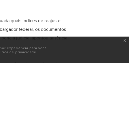
ada quais índices de reajuste
mbargador federal, os documentos
a perícia judicial apontou ausência
x
or experiência para você.
tica de privacidade.
iso I), o ônus da prova incumbe ao
 que os valores teriam sido lhe
qual o pedido da empresa foi julgado