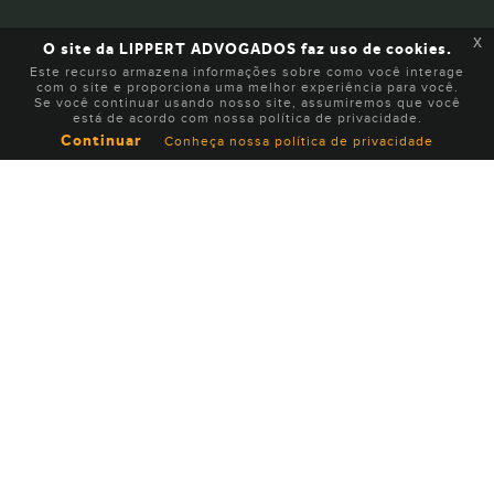
x
O site da LIPPERT ADVOGADOS faz uso de cookies.
Este recurso armazena informações sobre como você interage
com o site e proporciona uma melhor experiência para você.
Se você continuar usando nosso site, assumiremos que você
está de acordo com nossa política de privacidade.
Continuar
Conheça nossa política de privacidade
INSTITUCIONAL
EXPERTISE
EQUIPE
NOTÍCIAS