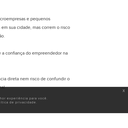
microempresas e pequenos
em sua cidade, mas correm o risco
ão.
o e a confiança do empreendedor na
cia direta nem risco de confundir o
al.
x
or experiência para você.
tica de privacidade.
rmitiu a convivência de duas marcas