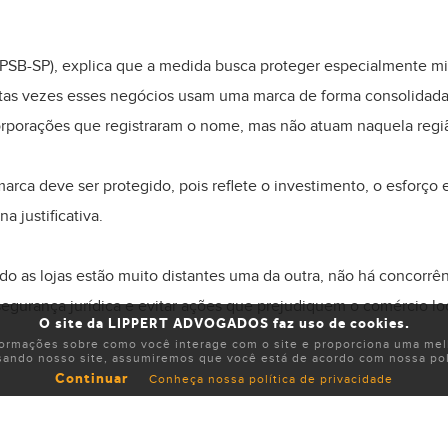
(PSB-SP), explica que a medida busca proteger especialmente 
as vezes esses negócios usam uma marca de forma consolidada 
orporações que registraram o nome, mas não atuam naquela regi
arca deve ser protegido, pois reflete o investimento, o esforç
a justificativa.
 as lojas estão muito distantes uma da outra, não há concorrên
segurança jurídica e evitar ações que prejudiquem o comércio loc
O site da LIPPERT ADVOGADOS faz uso de cookies.
formações sobre como você interage com o site e proporciona uma melh
sando nosso site, assumiremos que você está de acordo com nossa polí
Continuar
Conheça nossa política de privacidade
ecisão recente do Tribunal de Justiça de São Paulo (TJSP) que pe