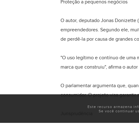
Proteção a pequenos negócios
O autor, deputado Jonas Donizette 
empreendedores. Segundo ele, muit
de perdê-la por causa de grandes c
"O uso legítimo e contínuo de uma m
marca que construiu", afirma o autor n
O parlamentar argumenta que, quando
consumidor. O projeto visa garantir 
Este recurso armazena in
Se você continuar u
Jurisprudência
Na justificativa, o autor cita uma d