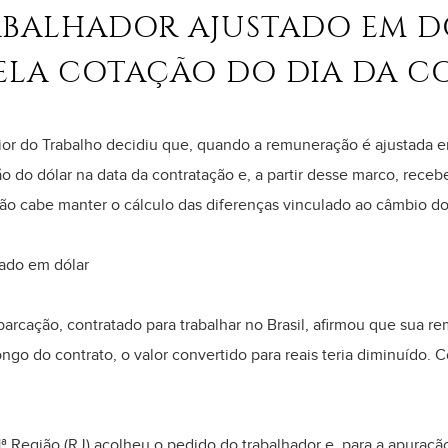
ABALHADOR AJUSTADO EM D
ELA COTAÇÃO DO DIA DA 
or do Trabalho decidiu que, quando a remuneração é ajustada e
ão do dólar na data da contratação e, a partir desse marco, recebe
 não cabe manter o cálculo das diferenças vinculado ao câmbio do
ado em dólar
ação, contratado para trabalhar no Brasil, afirmou que sua re
ngo do contrato, o valor convertido para reais teria diminuído. 
1ª Região (RJ) acolheu o pedido do trabalhador e, para a apuraç