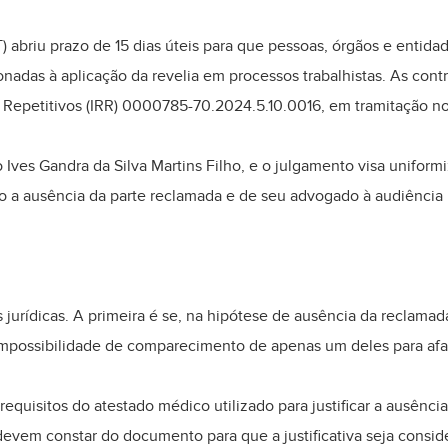
T) abriu prazo de 15 dias úteis para que pessoas, órgãos e entid
ionadas à aplicação da revelia em processos trabalhistas. As con
 Repetitivos (IRR) 0000785-70.2024.5.10.0016, em tramitação n
o Ives Gandra da Silva Martins Filho, e o julgamento visa unifor
o a ausência da parte reclamada e de seu advogado à audiência 
s jurídicas. A primeira é se, na hipótese de ausência da reclam
mpossibilidade de comparecimento de apenas um deles para afast
equisitos do atestado médico utilizado para justificar a ausência
devem constar do documento para que a justificativa seja consi