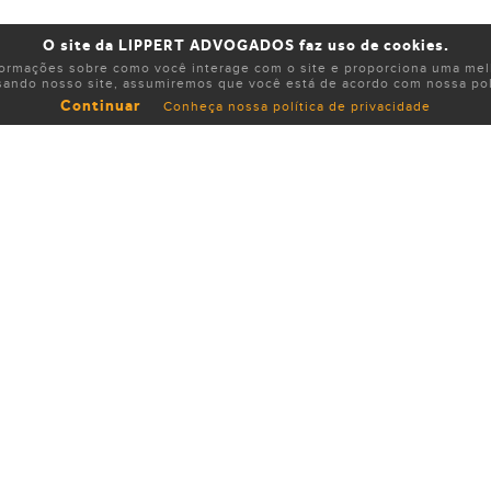
O site da LIPPERT ADVOGADOS faz uso de cookies.
formações sobre como você interage com o site e proporciona uma melh
sando nosso site, assumiremos que você está de acordo com nossa polí
Continuar
Conheça nossa política de privacidade
eresse na controvérsia poderão apresentar manifestações por esc
issão no processo na condição de amicus curiae (amigo da corte)
buir com o debate jurídico.