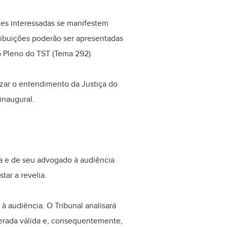
ades interessadas se manifestem
tribuições poderão ser apresentadas
o Pleno do TST (Tema 292).
mizar o entendimento da Justiça do
inaugural.
ada e de seu advogado à audiência
ar a revelia.
 à audiência. O Tribunal analisará
derada válida e, consequentemente,