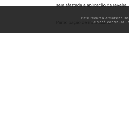
seja afastada a aplicação da revelia.
Este recurso armazena in
Participação de interessados
Se você continuar u
Pessoas, órgãos e entidades com int
Também será possível requerer a adm
participação de terceiros para contri
Leia a
íntegra do edital
.
Fonte:
TST
, 03/06/2026.