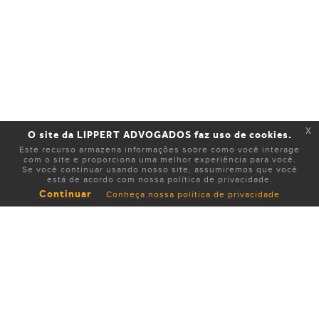
x
O site da LIPPERT ADVOGADOS faz uso de cookies.
Este recurso armazena informações sobre como você interage
com o site e proporciona uma melhor experiência para você.
Se você continuar usando nosso site, assumiremos que você
está de acordo com nossa política de privacidade.
Continuar
Conheça nossa política de privacidade